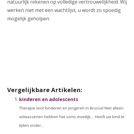
natuurlijk rekenen op volledige vertrouwelijkheid. Wij
werken niet met een wachtlijst, u wordt zo spoedig
mogelijk geholpen.
Justin Xu Psycholoog brussel
Justin Xu Psycholoog brussel
depressie, stress, angst
behandeling in brussel
psycholoog ixelles, brussel,
ukkel, saint-gilles, etterbeek, namur, liège, nivelles,
mons, tournai,
tout d’abord, ainsi, notamment
Vergelijkbare Artikelen:
kinderen en adolescents
Therapie voor kinderen en jongeren in Brussel Niet alleen
volwassenen hebben het soms moeilijk… Heeft uw kind te
lijden onder...