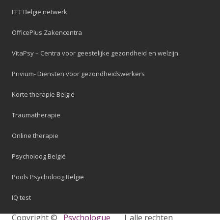
EFT België netwerk
OfficePlus Zakencentra
VitaPsy – Centra voor geestelijke gezondheid en welzijn
Privium- Diensten voor gezondheidswerkers
Korte therapie België
Traumatherapie
Online therapie
Psycholoog België
Pools Psycholoog België
IQ test
Copyright ©
Psychologue
| alle rechten